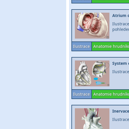
Atrium d
Ilustrac
pohlede
Ilustrace
Anatomie hrudník
System 
Ilustrac
Ilustrace
Anatomie hrudník
Inervace
Ilustrac