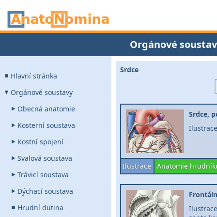
Orgánové soustav
Srdce
Hlavní stránka
Orgánové soustavy
Obecná anatomie
Srdce, 
Kosterní soustava
Ilustrac
Kostní spojení
Svalová soustava
Ilustrace
Anatomie hrudník
Trávicí soustava
Dýchací soustava
Frontáln
Hrudní dutina
Ilustra