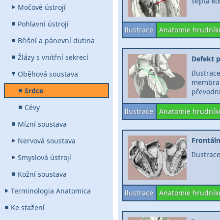
septa ko
Močové ústrojí
Pohlavní ústrojí
Ilustrace
Anatomie hrudník
Břišní a pánevní dutina
Žlázy s vnitřní sekrecí
Defekt 
Ilustr
Oběhová soustava
membra
Srdce
převodn
Cévy
Ilustrace
Anatomie hrudník
Mízní soustava
Frontál
Nervová soustava
Ilustrac
Smyslová ústrojí
Kožní soustava
Terminologia Anatomica
Ilustrace
Anatomie hrudník
Ke stažení