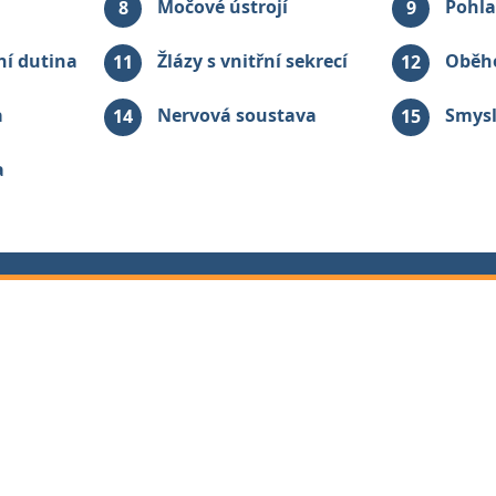
Močové ústrojí
Pohla
8
9
ní dutina
Žlázy s vnitřní sekrecí
Oběh
11
12
a
Nervová soustava
Smysl
14
15
a