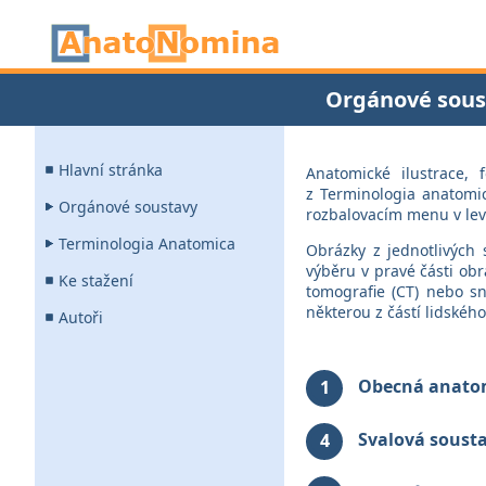
Orgánové sous
Hlavní stránka
Anatomické ilustrace, 
z Terminologia anatomic
Orgánové soustavy
rozbalovacím menu v levé
Terminologia Anatomica
Obrázky z jednotlivých 
výběru v pravé části obr
Ke stažení
tomografie (CT) nebo s
některou z částí lidského
Autoři
Obecná anato
1
Svalová soust
4