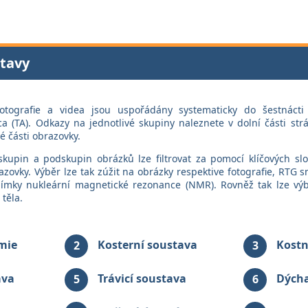
tavy
fotografie a videa jsou uspořádány systematicky do šestnácti
a (TA). Odkazy na jednotlivé skupiny naleznete v dolní části s
 části obrazovky.
skupin a podskupin obrázků lze filtrovat za pomocí klíčových slo
azovky. Výběr lze tak zúžit na obrázky respektive fotografie, RTG 
nímky nukleární magnetické rezonance (NMR). Rovněž tak lze výbě
 těla.
mie
Kosterní soustava
Kostn
2
3
ava
Trávicí soustava
Dýcha
5
6