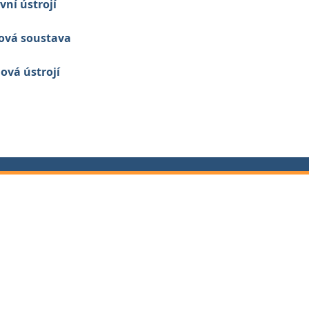
vní ústrojí
ová soustava
ová ústrojí