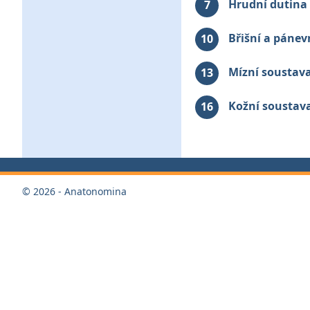
Hrudní dutina
7
Břišní a pánev
10
Mízní soustav
13
Kožní soustav
16
© 2026 - Anatonomina