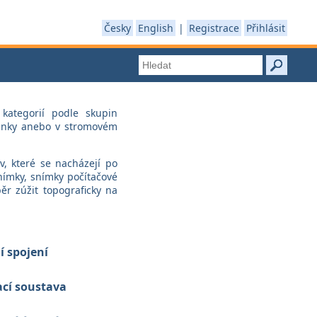
Česky
English
|
Registrace
Přihlásit
 kategorií podle skupin
tránky anebo v stromovém
v, které se nacházejí po
snímky, snímky počítačové
r zúžit topograficky na
í spojení
cí soustava