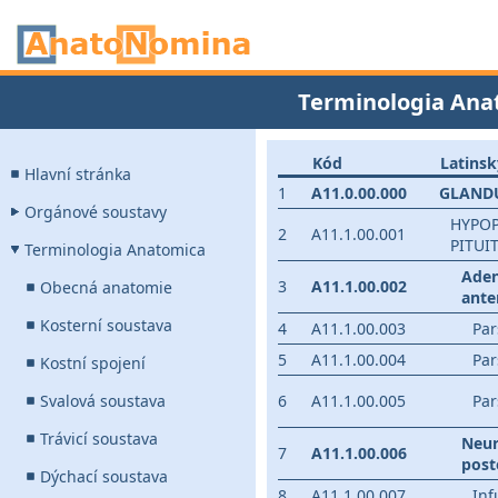
Terminologia Ana
Kód
Latinsk
Hlavní stránka
1
A11.0.00.000
GLAND
Orgánové soustavy
HYPOP
2
A11.1.00.001
PITUI
Terminologia Anatomica
Aden
3
A11.1.00.002
Obecná anatomie
ante
Kosterní soustava
4
A11.1.00.003
Par
5
A11.1.00.004
Par
Kostní spojení
Svalová soustava
6
A11.1.00.005
Par
Trávicí soustava
Neur
7
A11.1.00.006
post
Dýchací soustava
8
A11.1.00.007
In