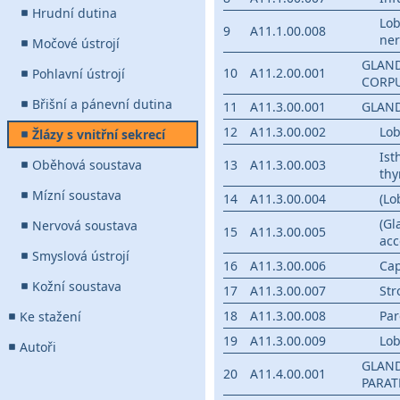
Hrudní dutina
Lob
9
A11.1.00.008
ner
Močové ústrojí
GLAND
10
A11.2.00.001
Pohlavní ústrojí
CORPU
Břišní a pánevní dutina
11
A11.3.00.001
GLAN
12
A11.3.00.002
Lo
Žlázy s vnitřní sekrecí
Ist
Oběhová soustava
13
A11.3.00.003
thy
Mízní soustava
14
A11.3.00.004
(Lo
(Gl
Nervová soustava
15
A11.3.00.005
acc
Smyslová ústrojí
16
A11.3.00.006
Cap
Kožní soustava
17
A11.3.00.007
St
18
A11.3.00.008
Pa
Ke stažení
19
A11.3.00.009
Lob
Autoři
GLAN
20
A11.4.00.001
PARAT