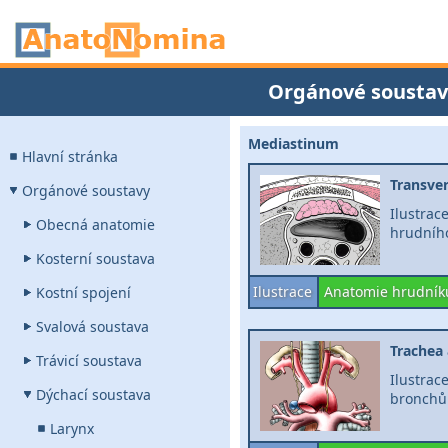
Orgánové soustav
Mediastinum
Hlavní stránka
Transve
Orgánové soustavy
Ilustra
Obecná anatomie
hrudního
Kosterní soustava
Ilustrace
Anatomie hrudník
Kostní spojení
Svalová soustava
Trachea
Trávicí soustava
Ilustra
Dýchací soustava
bronchů
Larynx