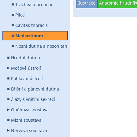
Ilustrace
Anatomie hrudník
Trachea a bronchi
Plíce
Cavitas thoracis
Mediastinum
Nosní dutina a nosohltan
Hrudní dutina
Močové ústrojí
Pohlavní ústrojí
Břišní a pánevní dutina
Žlázy s vnitřní sekrecí
Oběhová soustava
Mízní soustava
Nervová soustava