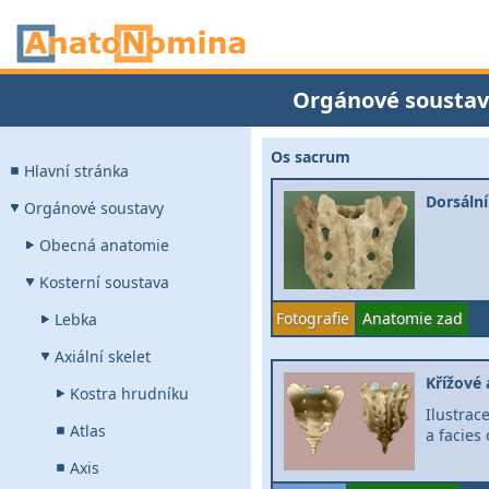
Orgánové soustav
Os sacrum
Hlavní stránka
Dorsáln
Orgánové soustavy
Obecná anatomie
Kosterní soustava
Fotografie
Anatomie zad
Lebka
Axiální skelet
Křížové 
Kostra hrudníku
Ilustrac
Atlas
a facies 
Axis