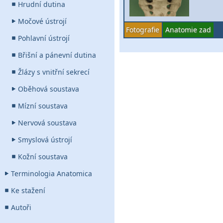
Hrudní dutina
Močové ústrojí
Fotografie
Anatomie zad
Pohlavní ústrojí
Břišní a pánevní dutina
Žlázy s vnitřní sekrecí
Oběhová soustava
Mízní soustava
Nervová soustava
Smyslová ústrojí
Kožní soustava
Terminologia Anatomica
Ke stažení
Autoři