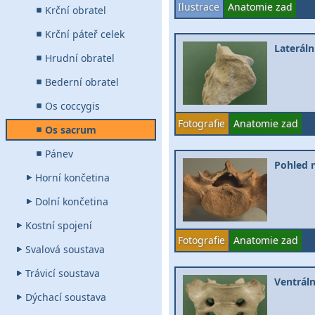
Ilustrace
Anatomie zad
Krční obratel
Krční páteř celek
Lateráln
Hrudní obratel
Bederní obratel
Os coccygis
Fotografie
Anatomie zad
Os sacrum
Pánev
Pohled 
Horní končetina
Dolní končetina
Kostní spojení
Fotografie
Anatomie zad
Svalová soustava
Trávicí soustava
Ventrál
Dýchací soustava