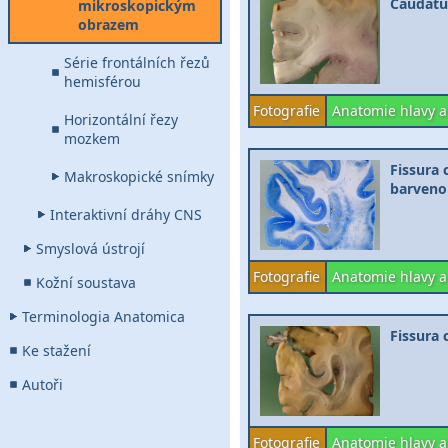
Caudatum
mikroskopickým
obrazem
Série frontálních řezů
hemisférou
Fotografie
Anatomie hlavy a
Horizontální řezy
mozkem
Fissura 
Makroskopické snímky
barveno 
Interaktivní dráhy CNS
Smyslová ústrojí
Fotografie
Anatomie hlavy a
Kožní soustava
Terminologia Anatomica
Fissura 
Ke stažení
Autoři
Fotografie
Anatomie hlavy a