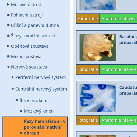
Močové ústrojí
Pohlavní ústrojí
Fotografie
Anatomie hlavy a
Břišní a pánevní dutina
Žlázy s vnitřní sekrecí
Basální 
prepará
Oběhová soustava
Mízní soustava
Nervová soustava
Fotografie
Anatomie hlavy a
Periferní nervový systém
Caudatum
Centrální nervový systém
preparát
Řezy mozkem
Mozkový kmen
Fotografie
Anatomie hlavy a
Řezy hemisférou - v
porovnání nativní
obraz s