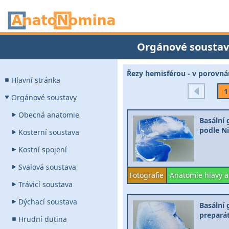
Orgánové soustav
Řezy hemisférou - v porovn
Hlavní stránka
1
Orgánové soustavy
Obecná anatomie
Basální 
podle Ni
Kosterní soustava
Kostní spojení
Svalová soustava
Fotografie
Anatomie hlavy a
Trávicí soustava
Dýchací soustava
Basální 
preparát
Hrudní dutina