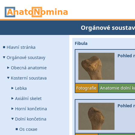
Orgánové soustav
Fibula
Hlavní stránka
Pohled n
Orgánové soustavy
Obecná anatomie
Kosterní soustava
Fotografie
Anatomie dolní k
Lebka
Axiální skelet
Pohled n
Horní končetina
Dolní končetina
Os coxae