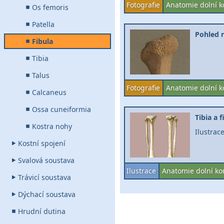
Fotografie
Anatomie dolní k
Os femoris
Patella
Pohled n
Fibula
Tibia
Talus
Fotografie
Anatomie dolní k
Calcaneus
Ossa cuneiformia
Tibia a 
Kostra nohy
Ilustrac
Kostní spojení
Svalová soustava
Ilustrace
Anatomie dolní ko
Trávicí soustava
Dýchací soustava
Hrudní dutina