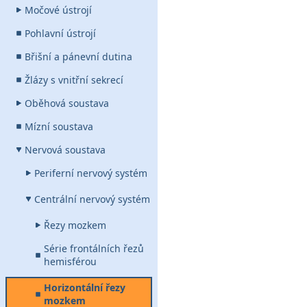
Močové ústrojí
Pohlavní ústrojí
Břišní a pánevní dutina
Žlázy s vnitřní sekrecí
Oběhová soustava
Mízní soustava
Nervová soustava
Periferní nervový systém
Centrální nervový systém
Řezy mozkem
Série frontálních řezů
hemisférou
Horizontální řezy
mozkem