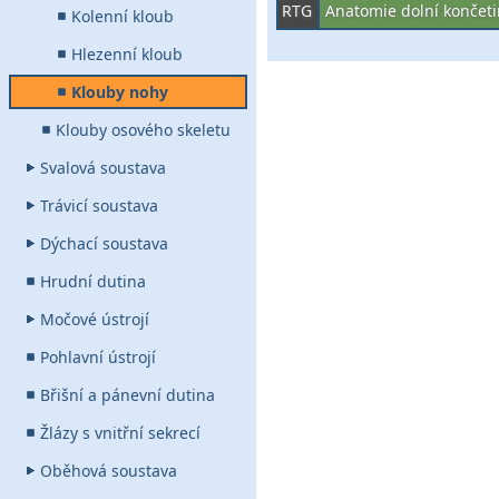
RTG
Anatomie dolní končeti
Kolenní kloub
Hlezenní kloub
Klouby nohy
Klouby osového skeletu
Svalová soustava
Trávicí soustava
Dýchací soustava
Hrudní dutina
Močové ústrojí
Pohlavní ústrojí
Břišní a pánevní dutina
Žlázy s vnitřní sekrecí
Oběhová soustava