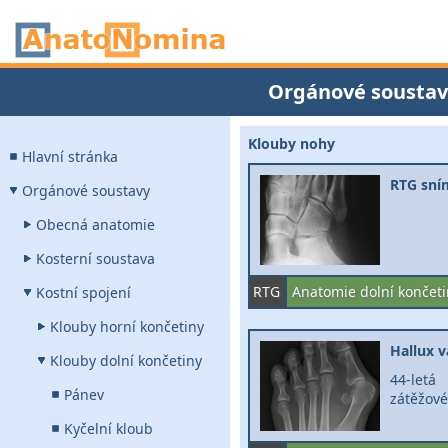
Orgánové soustav
Klouby nohy
Hlavní stránka
RTG sní
Orgánové soustavy
Obecná anatomie
Kosterní soustava
RTG
Anatomie dolní končeti
Kostní spojení
Klouby horní končetiny
Hallux v
Klouby dolní končetiny
44-letá
Pánev
zátěžov
Kyčelní kloub