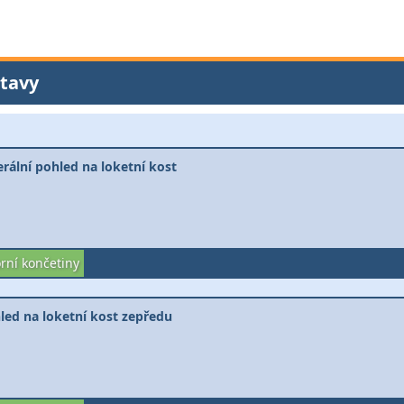
tavy
erální pohled na loketní kost
rní končetiny
led na loketní kost zepředu