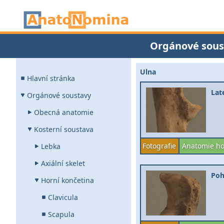
Orgánové sous
Ulna
Hlavní stránka
Lat
Orgánové soustavy
Obecná anatomie
Kosterní soustava
Fotografie
Anatomie ho
Lebka
Axiální skelet
Poh
Horní končetina
Clavicula
Scapula