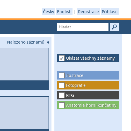
Česky
English
|
Registrace
Přihlásit
Nalezeno záznamů:
4
Ukázat všechny záznamy
Ilustrace
Fotografie
RTG
Anatomie horní končetiny