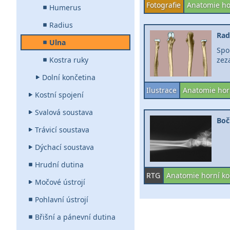
Fotografie
Anatomie ho
Humerus
Radius
Rad
Ulna
Spo
Kostra ruky
zez
Dolní končetina
Ilustrace
Anatomie hor
Kostní spojení
Svalová soustava
Boč
Trávicí soustava
Dýchací soustava
Hrudní dutina
RTG
Anatomie horní ko
Močové ústrojí
Pohlavní ústrojí
Břišní a pánevní dutina