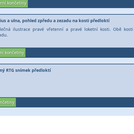
rní končetiny
ius a ulna, pohled zpředu a zezadu na kosti předloktí
lečná ilustrace pravé vřetenní a pravé loketní kosti. Obě kosti
adu.
ní končetiny
ný RTG snímek předloktí
nčetiny