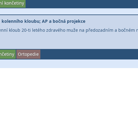
ní končetiny
 kolenního kloubu; AP a bočná projekce
enní kloub 20-ti letého zdravého muže na předozadním a bočném 
nčetiny
Ortopedie