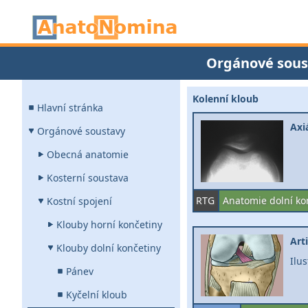
Orgánové sous
Kolenní kloub
Hlavní stránka
Axi
Orgánové soustavy
Obecná anatomie
Kosterní soustava
RTG
Anatomie dolní ko
Kostní spojení
Klouby horní končetiny
Art
Klouby dolní končetiny
Ilu
Pánev
Kyčelní kloub