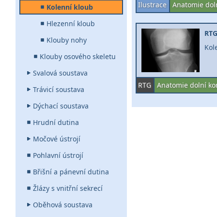
Ilustrace
Anatomie dol
Kolenní kloub
Hlezenní kloub
RTG
Klouby nohy
Kol
Klouby osového skeletu
Svalová soustava
RTG
Anatomie dolní ko
Trávicí soustava
Dýchací soustava
Hrudní dutina
Močové ústrojí
Pohlavní ústrojí
Břišní a pánevní dutina
Žlázy s vnitřní sekrecí
Oběhová soustava