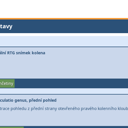
tavy
ální RTG snímek kolena
nčetiny
iculatio genus, přední pohled
strace pohledu z přední strany otevřeného pravého kolenního klou