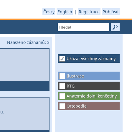
Česky
English
|
Registrace
Přihlásit
Nalezeno záznamů:
3
Ukázat všechny záznamy
Ilustrace
RTG
Anatomie dolní končetiny
Ortopedie
bu.