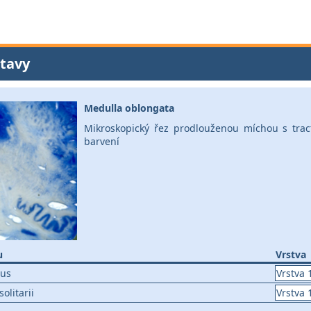
tavy
Medulla oblongata
Mikroskopický řez prodlouženou míchou s tractu
barvení
u
Vrstva
ius
Vrstva 
olitarii
Vrstva 