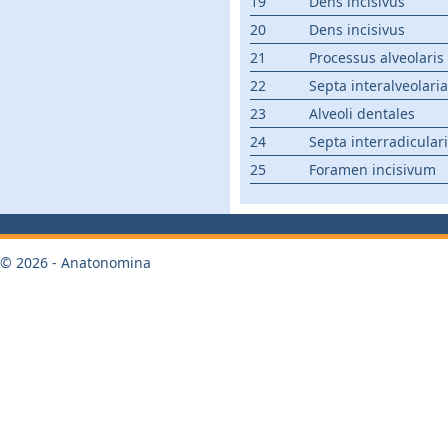
19
Dens incisivus
20
Dens incisivus
21
Processus alveolaris
22
Septa interalveolaria
23
Alveoli dentales
24
Septa interradicular
25
Foramen incisivum
© 2026 - Anatonomina