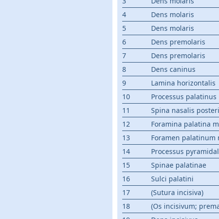
3
Dens molaris
4
Dens molaris
5
Dens molaris
6
Dens premolaris
7
Dens premolaris
8
Dens caninus
9
Lamina horizontalis
10
Processus palatinus
11
Spina nasalis poster
12
Foramina palatina m
13
Foramen palatinum 
14
Processus pyramidal
15
Spinae palatinae
16
Sulci palatini
17
(Sutura incisiva)
18
(Os incisivum; prema