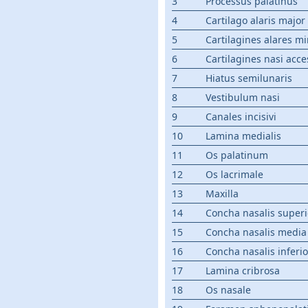
3
Processus palatinus
4
Cartilago alaris major
5
Cartilagines alares m
6
Cartilagines nasi acce
7
Hiatus semilunaris
8
Vestibulum nasi
9
Canales incisivi
10
Lamina medialis
11
Os palatinum
12
Os lacrimale
13
Maxilla
14
Concha nasalis superi
15
Concha nasalis media
16
Concha nasalis inferio
17
Lamina cribrosa
18
Os nasale