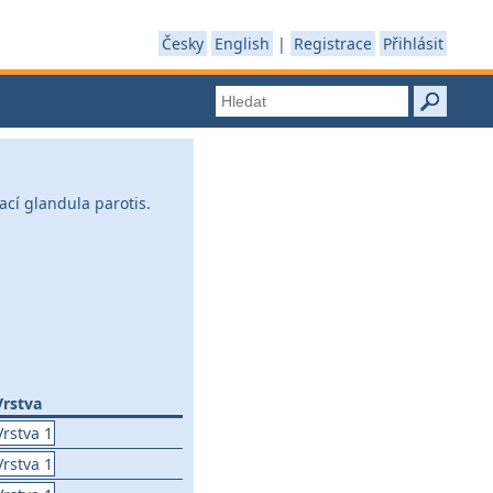
Česky
English
|
Registrace
Přihlásit
ací glandula parotis.
Vrstva
Vrstva 1
Vrstva 1