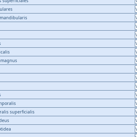
 superficiales
ulares
 mandibularis
s
icalis
s magnus
s
mporalis
alis superficialis
ideus
tidea