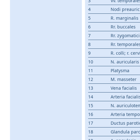
3
Vv. temporales
4
Nodi preauric
5
R. marginalis
6
Rr. buccales
7
Rr. zygomatici
8
Rr. temporale
9
R. colli; r. cerv
10
N. auriculari
11
Platysma
12
M. masseter
13
Vena facialis
14
Arteria faciali
15
N. auriculote
16
Arteria tempor
17
Ductus parot
18
Glandula paro