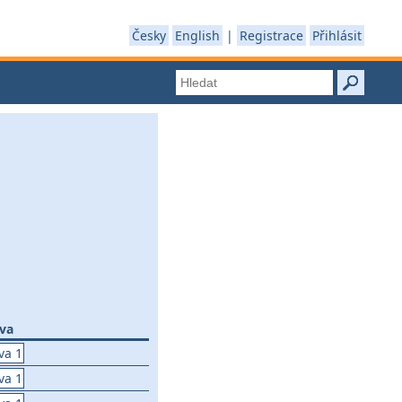
Česky
English
|
Registrace
Přihlásit
tva
va 1
va 1