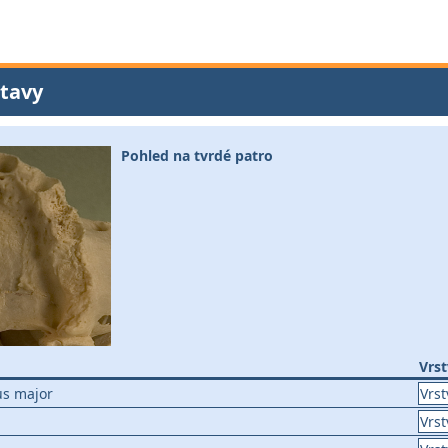
tavy
Pohled na tvrdé patro
Vrs
us major
Vrst
Vrst