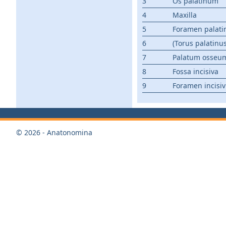
3
Os palatinum
4
Maxilla
5
Foramen palat
6
(Torus palatinus
7
Palatum osseu
8
Fossa incisiva
9
Foramen incisi
© 2026 - Anatonomina