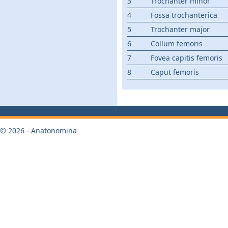
3
Trochanter minor
4
Fossa trochanterica
5
Trochanter major
6
Collum femoris
7
Fovea capitis femoris
8
Caput femoris
© 2026 - Anatonomina