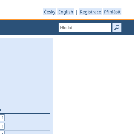
Česky
English
|
Registrace
Přihlásit
a
 1
 1