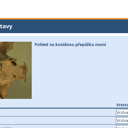
tavy
Pohled na kostěnou přepážku nosní
u
Vrstv
Vrstva
Vrstva