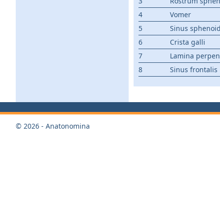
3
Rostrum sphen
4
Vomer
5
Sinus sphenoid
6
Crista galli
7
Lamina perpend
8
Sinus frontalis
© 2026 - Anatonomina