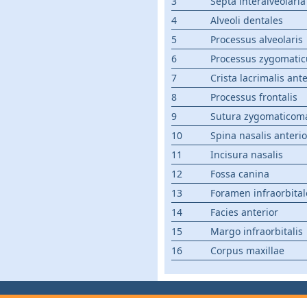
3
Septa interalveolaria
4
Alveoli dentales
5
Processus alveolaris
6
Processus zygomatic
7
Crista lacrimalis ante
8
Processus frontalis
9
Sutura zygomaticomax
10
Spina nasalis anterio
11
Incisura nasalis
12
Fossa canina
13
Foramen infraorbital
14
Facies anterior
15
Margo infraorbitalis
16
Corpus maxillae