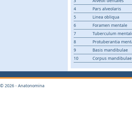
3
Alveoli dentales
4
Pars alveolaris
5
Linea obliqua
6
Foramen mentale
7
Tuberculum mental
8
Protuberantia menta
9
Basis mandibulae
10
Corpus mandibulae
© 2026 - Anatonomina