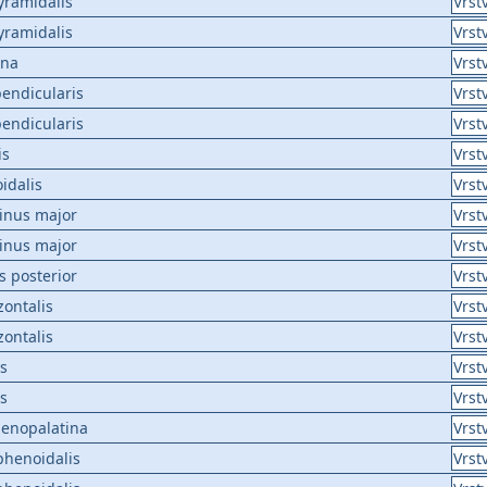
yramidalis
Vrst
yramidalis
Vrst
ina
Vrst
endicularis
Vrst
endicularis
Vrst
is
Vrst
idalis
Vrst
tinus major
Vrst
tinus major
Vrst
s posterior
Vrst
zontalis
Vrst
zontalis
Vrst
is
Vrst
is
Vrst
henopalatina
Vrst
phenoidalis
Vrst