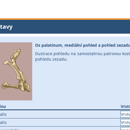
tavy
Os palatinum, mediální pohled a pohled zezad
Ilustrace pohledu na samostatnou patrovou kost 
pohledu zezadu.
ínu
Vrst
alis
Vrst
alis
Vrst