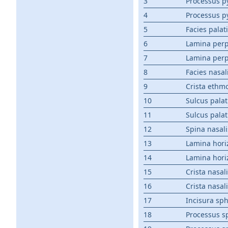
3
Processus p
4
Processus p
5
Facies palat
6
Lamina perp
7
Lamina perp
8
Facies nasal
9
Crista ethmo
10
Sulcus pala
11
Sulcus pala
12
Spina nasali
13
Lamina hori
14
Lamina hori
15
Crista nasal
16
Crista nasal
17
Incisura sp
18
Processus s