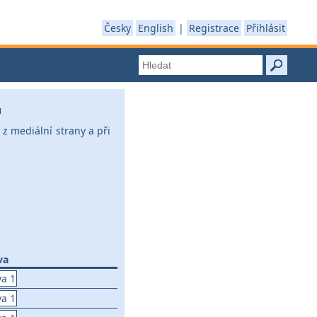
Česky
English
|
Registrace
Přihlásit
u
z mediální strany a při
va
va 1
va 1