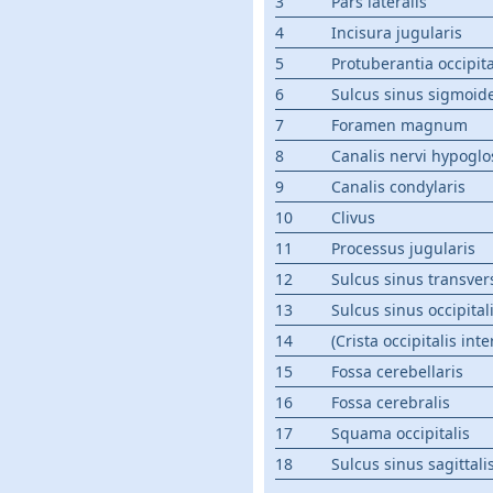
3
Pars lateralis
4
Incisura jugularis
5
Protuberantia occipita
6
Sulcus sinus sigmoide
7
Foramen magnum
8
Canalis nervi hypoglo
9
Canalis condylaris
10
Clivus
11
Processus jugularis
12
Sulcus sinus transver
13
Sulcus sinus occipital
14
(Crista occipitalis inte
15
Fossa cerebellaris
16
Fossa cerebralis
17
Squama occipitalis
18
Sulcus sinus sagittali