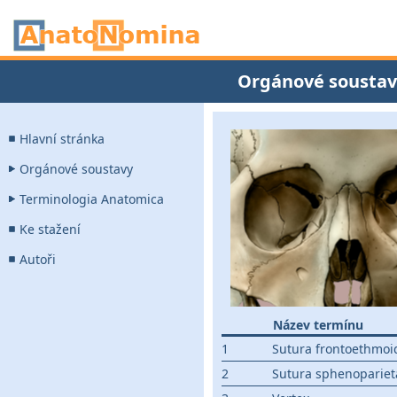
Orgánové soustav
Hlavní stránka
Orgánové soustavy
Terminologia Anatomica
Ke stažení
Autoři
Název termínu
1
Sutura frontoethmoid
2
Sutura sphenoparieta