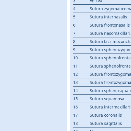
3
Vertex
4
Sutura zygomaticomax
5
Sutura internasalis
6
Sutura frontonasalis
7
Sutura nasomaxillari
8
Sutura lacrimoconcha
9
Sutura sphenozygom
10
Sutura sphenofrontal
11
Sutura sphenofrontal
12
Sutura frontozygoma
13
Sutura frontozygoma
14
Sutura sphenosqua
15
Sutura squamosa
16
Sutura intermaxillari
17
Sutura coronalis
18
Sutura sagittalis