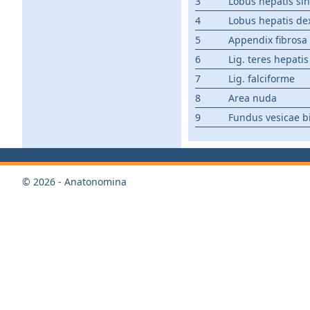
3
Lobus hepatis sin
4
Lobus hepatis de
5
Appendix fibrosa
6
Lig. teres hepatis
7
Lig. falciforme
8
Area nuda
9
Fundus vesicae bi
© 2026 - Anatonomina