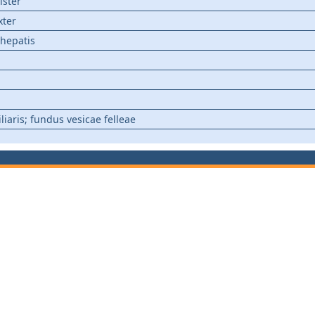
ister
xter
 hepatis
liaris; fundus vesicae felleae