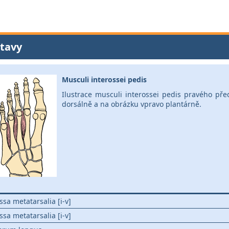
tavy
Musculi interossei pedis
Ilustrace musculi interossei pedis pravého pře
dorsálně a na obrázku vpravo plantárně.
ssa metatarsalia [i-v]
ssa metatarsalia [i-v]