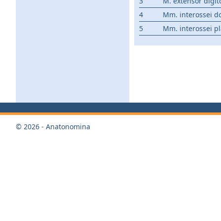
3
M. extensor digi
4
Mm. interossei d
5
Mm. interossei p
© 2026 - Anatonomina