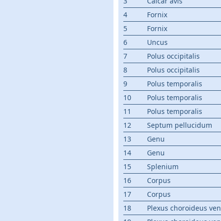
3
Calcar avis
4
Fornix
5
Fornix
6
Uncus
7
Polus occipitalis
8
Polus occipitalis
9
Polus temporalis
10
Polus temporalis
11
Polus temporalis
12
Septum pellucidum
13
Genu
14
Genu
15
Splenium
16
Corpus
17
Corpus
18
Plexus choroideus ventr