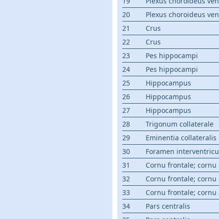
19
Plexus choroideus ventr
20
Plexus choroideus ventr
21
Crus
22
Crus
23
Pes hippocampi
24
Pes hippocampi
25
Hippocampus
26
Hippocampus
27
Hippocampus
28
Trigonum collaterale
29
Eminentia collateralis
30
Foramen interventricu
31
Cornu frontale; cornu
32
Cornu frontale; cornu
33
Cornu frontale; cornu
34
Pars centralis