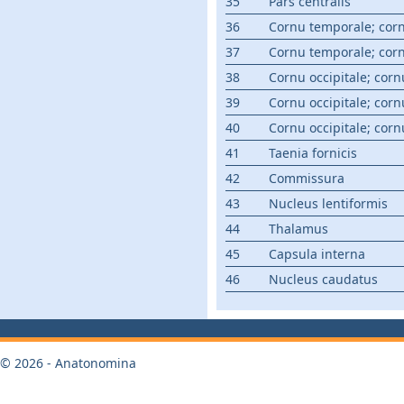
35
Pars centralis
36
Cornu temporale; corn
37
Cornu temporale; corn
38
Cornu occipitale; corn
39
Cornu occipitale; corn
40
Cornu occipitale; corn
41
Taenia fornicis
42
Commissura
43
Nucleus lentiformis
44
Thalamus
45
Capsula interna
46
Nucleus caudatus
© 2026 - Anatonomina