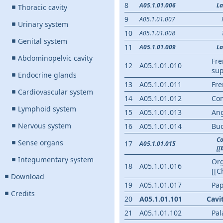
8
A05.1.01.006
La
Thoracic cavity
9
A05.1.01.007
Urinary system
10
A05.1.01.008
Genital system
11
A05.1.01.009
La
Abdominopelvic cavity
Fre
12
A05.1.01.010
sup
Endocrine glands
13
A05.1.01.011
Fre
Cardiovascular system
14
A05.1.01.012
Co
Lymphoid system
15
A05.1.01.013
Ang
Nervous system
16
A05.1.01.014
Bu
Co
Sense organs
17
A05.1.01.015
[[
Integumentary system
Org
18
A05.1.01.016
[[C
Download
19
A05.1.01.017
Pap
Credits
20
A05.1.01.101
Cavi
21
A05.1.01.102
Pa