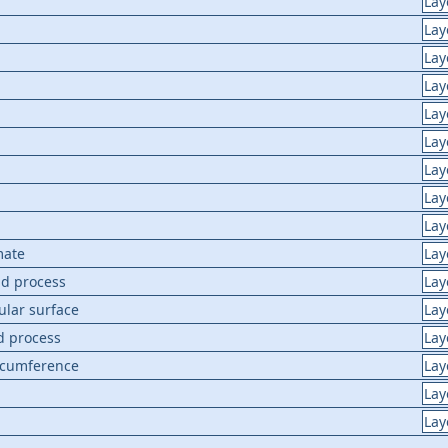
Lay
Lay
Lay
Lay
Lay
Lay
Lay
Lay
Lay
mate
Lay
id process
Lay
ular surface
Lay
id process
Lay
ircumference
Lay
Lay
Lay