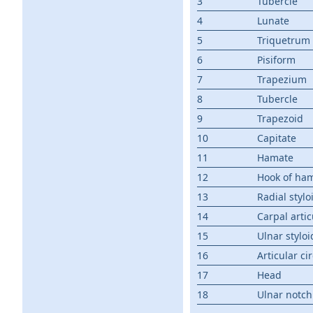
3
Tubercle
4
Lunate
5
Triquetrum
6
Pisiform
7
Trapezium
8
Tubercle
9
Trapezoid
10
Capitate
11
Hamate
12
Hook of ha
13
Radial stylo
14
Carpal artic
15
Ulnar stylo
16
Articular c
17
Head
18
Ulnar notch