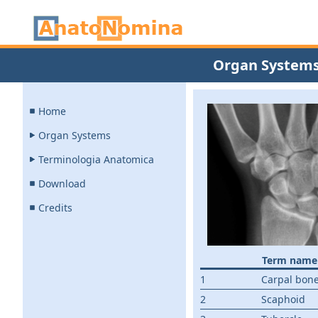
Organ System
Home
Organ Systems
Terminologia Anatomica
Download
Credits
Term name
1
Carpal bon
2
Scaphoid