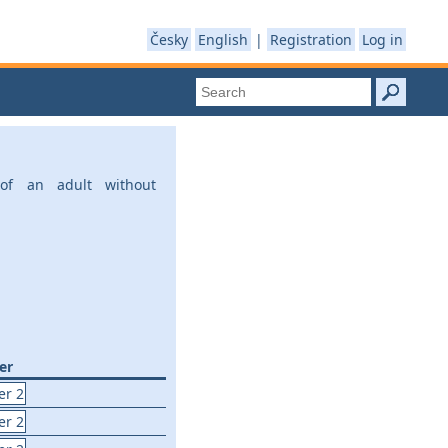
Česky
English
|
Registration
Log in
 of an adult without
er
er 2
er 2