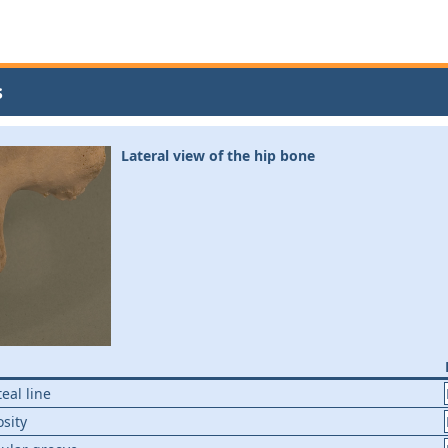
s
Lateral view of the hip bone
teal line
osity