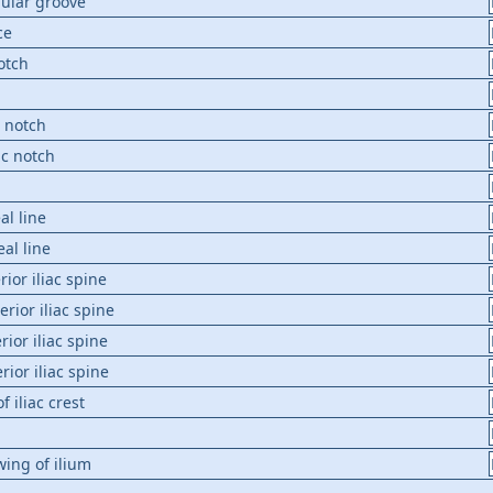
ular groove
ce
otch
c notch
ic notch
al line
eal line
rior iliac spine
erior iliac spine
rior iliac spine
rior iliac spine
 iliac crest
 wing of ilium