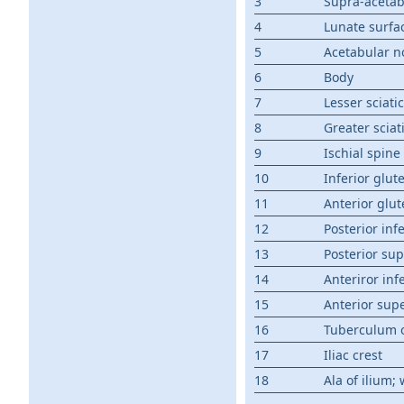
3
Supra-acetab
4
Lunate surfa
5
Acetabular n
6
Body
7
Lesser sciati
8
Greater sciat
9
Ischial spine
10
Inferior glute
11
Anterior glut
12
Posterior infe
13
Posterior sup
14
Anteriror infe
15
Anterior supe
16
Tuberculum of
17
Iliac crest
18
Ala of ilium;