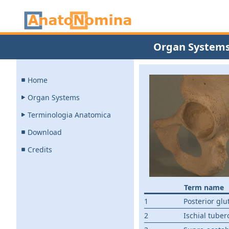
Organ System
Home
Organ Systems
Terminologia Anatomica
Download
Credits
Term name
1
Posterior glu
2
Ischial tuber