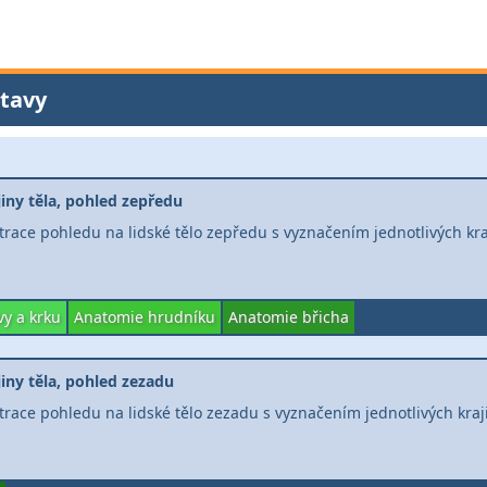
tavy
jiny těla, pohled zepředu
strace pohledu na lidské tělo zepředu s vyznačením jednotlivých kra
y a krku
Anatomie hrudníku
Anatomie břicha
jiny těla, pohled zezadu
strace pohledu na lidské tělo zezadu s vyznačením jednotlivých kraj