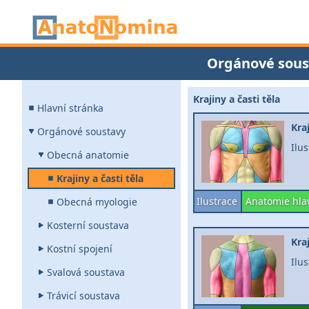
Orgánové sous
Krajiny a časti těla
Hlavní stránka
Kra
Orgánové soustavy
Ilu
Obecná anatomie
Krajiny a časti těla
Ilustrace
Anatomie hlav
Obecná myologie
Kosterní soustava
Kra
Kostní spojení
Ilu
Svalová soustava
Trávicí soustava