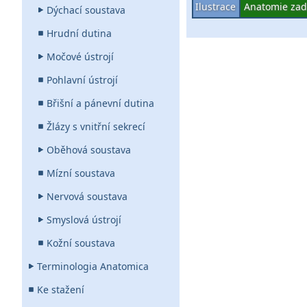
Ilustrace
Anatomie zad
Dýchací soustava
Hrudní dutina
Močové ústrojí
Pohlavní ústrojí
Břišní a pánevní dutina
Žlázy s vnitřní sekrecí
Oběhová soustava
Mízní soustava
Nervová soustava
Smyslová ústrojí
Kožní soustava
Terminologia Anatomica
Ke stažení