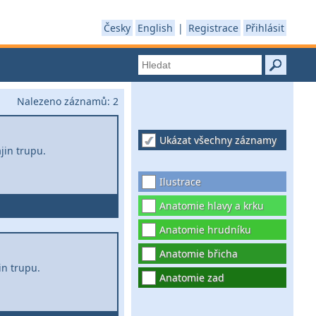
Česky
English
|
Registrace
Přihlásit
Nalezeno záznamů:
2
Ukázat všechny záznamy
jin trupu.
Ilustrace
Anatomie hlavy a krku
Anatomie hrudníku
Anatomie břicha
in trupu.
Anatomie zad