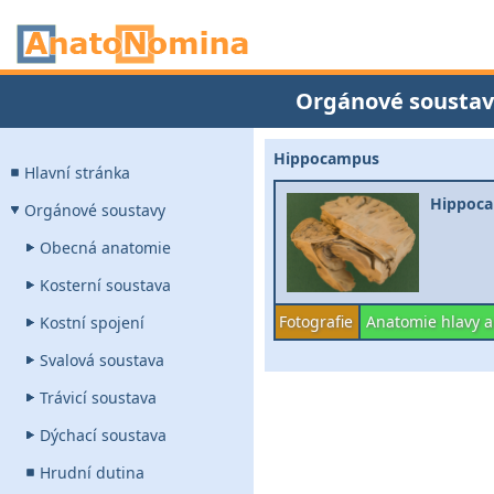
Orgánové soustav
Hippocampus
Hlavní stránka
Hippoc
Orgánové soustavy
Obecná anatomie
Kosterní soustava
Fotografie
Anatomie hlavy a
Kostní spojení
Svalová soustava
Trávicí soustava
Dýchací soustava
Hrudní dutina