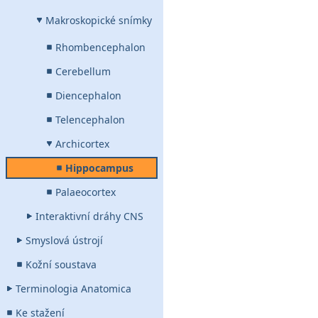
Makroskopické snímky
Rhombencephalon
Cerebellum
Diencephalon
Telencephalon
Archicortex
Hippocampus
Palaeocortex
Interaktivní dráhy CNS
Smyslová ústrojí
Kožní soustava
Terminologia Anatomica
Ke stažení