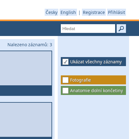
Česky
English
|
Registrace
Přihlásit
Nalezeno záznamů:
3
Ukázat všechny záznamy
Fotografie
Anatomie dolní končetiny