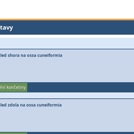
tavy
led shora na ossa cuneiformia
lní končetiny
led zdola na ossa cuneiformia