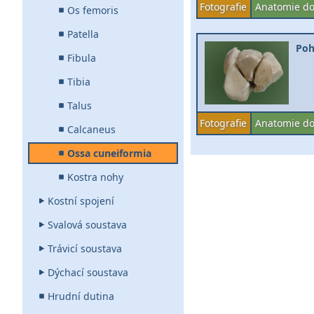
Fotografie
Anatomie do
Os femoris
Patella
Poh
Fibula
Tibia
Talus
Fotografie
Anatomie do
Calcaneus
Ossa cuneiformia
Kostra nohy
Kostní spojení
Svalová soustava
Trávicí soustava
Dýchací soustava
Hrudní dutina