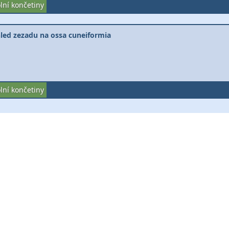
lní končetiny
led zezadu na ossa cuneiformia
lní končetiny