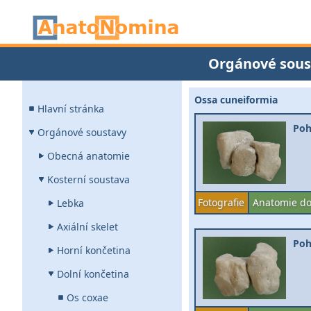
Orgánové sous
Ossa cuneiformia
Hlavní stránka
Poh
Orgánové soustavy
Obecná anatomie
Kosterní soustava
Fotografie
Anatomie do
Lebka
Axiální skelet
Poh
Horní končetina
Dolní končetina
Os coxae