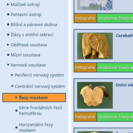
Močové ústrojí
Pohlavní ústrojí
Fotografie
Anatomie hlavy a
Břišní a pánevní dutina
Žlázy s vnitřní sekrecí
Cerebell
Oběhová soustava
Mízní soustava
Nervová soustava
Fotografie
Anatomie hlavy a
Periferní nervový systém
Dolní ob
Centrální nervový systém
Řezy mozkem
Série frontálních řezů
hemisférou
Fotografie
Anatomie hlavy a
Horizontální řezy
mozkem