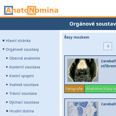
Orgánové soustav
Řezy mozkem
Hlavní stránka
Orgánové soustavy
Obecná anatomie
Cerebell
stříbre
Kosterní soustava
Kostní spojení
Svalová soustava
Fotografie
Anatomie hlavy a
Trávicí soustava
Dýchací soustava
Cerebell
Hrudní dutina