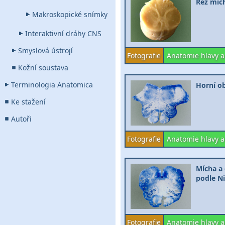
Řez mích
Makroskopické snímky
Interaktivní dráhy CNS
Smyslová ústrojí
Fotografie
Anatomie hlavy a
Kožní soustava
Terminologia Anatomica
Horní ob
Ke stažení
Autoři
Fotografie
Anatomie hlavy a
Mícha a 
podle Ni
Fotografie
Anatomie hlavy a