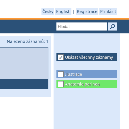
Česky
English
|
Registrace
Přihlásit
Nalezeno záznamů:
1
Ukázat všechny záznamy
Ilustrace
Anatomie perinea