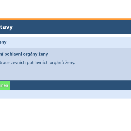
tavy
ženy
ní pohlavní orgány ženy
strace zevních pohlavních orgánů ženy.
inea