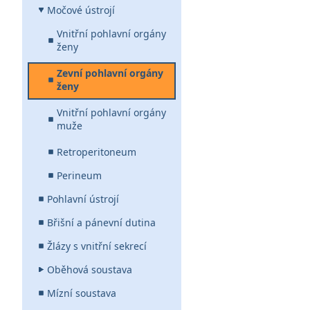
Močové ústrojí
Vnitřní pohlavní orgány
ženy
Zevní pohlavní orgány
ženy
Vnitřní pohlavní orgány
muže
Retroperitoneum
Perineum
Pohlavní ústrojí
Břišní a pánevní dutina
Žlázy s vnitřní sekrecí
Oběhová soustava
Mízní soustava