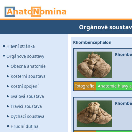
Orgánové soustav
Rhombencephalon
Hlavní stránka
Rhomben
Orgánové soustavy
Obecná anatomie
Kosterní soustava
Fotografie
Anatomie hlavy a
Kostní spojení
Svalová soustava
Rhomben
Trávicí soustava
Dýchací soustava
Hrudní dutina