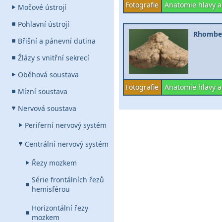
Fotografie
Anatomie hlavy a
Močové ústrojí
Pohlavní ústrojí
Rhomben
Břišní a pánevní dutina
Žlázy s vnitřní sekrecí
Oběhová soustava
Fotografie
Anatomie hlavy a
Mízní soustava
Nervová soustava
Periferní nervový systém
Centrální nervový systém
Řezy mozkem
Série frontálních řezů
hemisférou
Horizontální řezy
mozkem