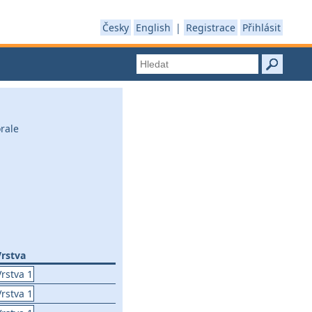
Česky
English
|
Registrace
Přihlásit
rale
Vrstva
Vrstva 1
Vrstva 1