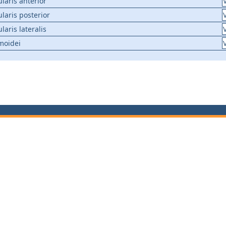
laris anterior
laris posterior
laris lateralis
moidei