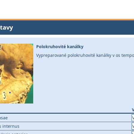
tavy
Polokruhovité kanálky
Vypreparované polokruhovité kanálky v os tempo
osae
s internus