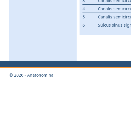
3
Canalis semicircu
4
Canalis semicircu
5
Canalis semicircu
6
Sulcus sinus sig
© 2026 - Anatonomina