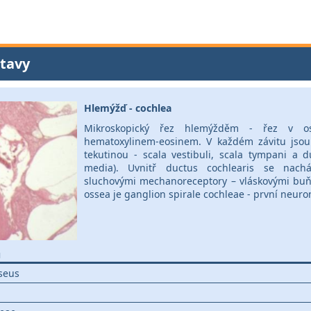
tavy
Hlemýžď - cochlea
Mikroskopický řez hlemýžděm - řez v o
hematoxylinem-eosinem. V každém závitu jsou 
tekutinou - scala vestibuli, scala tympani a d
media). Uvnitř ductus cochlearis se nach
sluchovými mechanoreceptory – vláskovými buňk
ossea je ganglion spirale cochleae - první neuro
u
seus