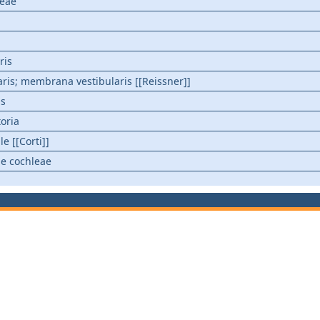
leae
ris
aris; membrana vestibularis [[Reissner]]
is
oria
e [[Corti]]
le cochleae