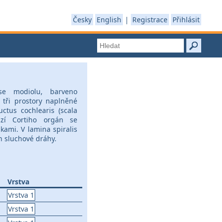
Česky
English
|
Registrace
Přihlásit
se modiolu, barveno
tři prostory naplněné
uctus cochlearis (scala
ází Cortiho orgán se
ami. V lamina spiralis
n sluchové dráhy.
Vrstva
Vrstva 1
Vrstva 1