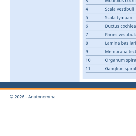
3
Modiolus coch
4
Scala vestibuli
5
Scala tympani
6
Ductus cochlea
7
Paries vestibul
8
Lamina basilar
9
Membrana tect
10
Organum spiral
11
Ganglion spira
© 2026 - Anatonomina