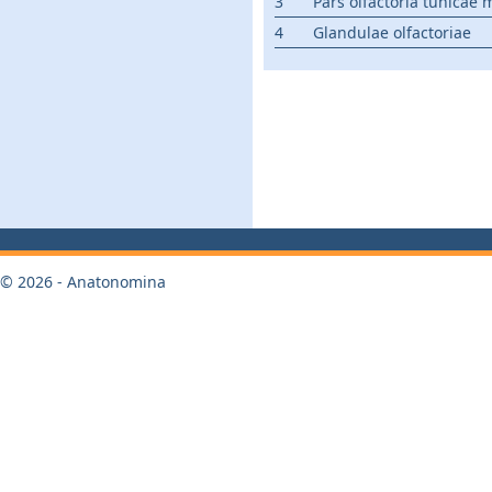
3
Pars olfactoria tunicae
4
Glandulae olfactoriae
© 2026 - Anatonomina