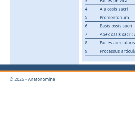
3
Facies pelvica
4
Ala ossis sacri
5
Promontorium
6
Basis ossis sacri
7
Apex ossis sacri; 
8
Facies auricularis
9
Processus articul
© 2026 - Anatonomina