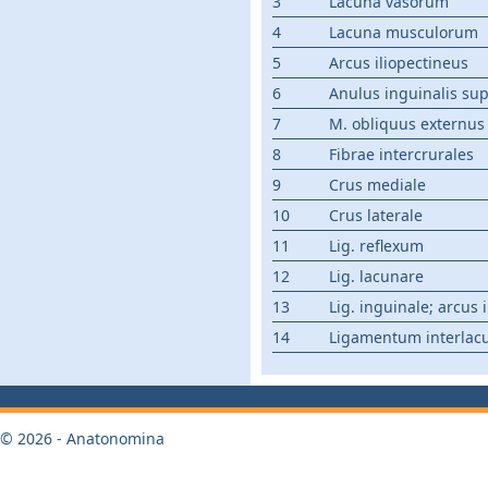
3
Lacuna vasorum
4
Lacuna musculorum
5
Arcus iliopectineus
6
Anulus inguinalis supe
7
M. obliquus externus
8
Fibrae intercrurales
9
Crus mediale
10
Crus laterale
11
Lig. reflexum
12
Lig. lacunare
13
Lig. inguinale; arcus 
14
Ligamentum interlac
© 2026 - Anatonomina