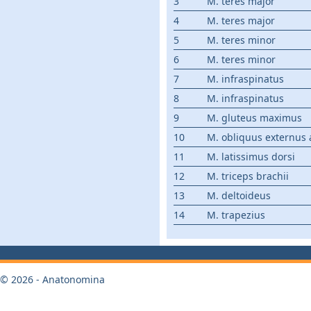
3
M. teres major
4
M. teres major
5
M. teres minor
6
M. teres minor
7
M. infraspinatus
8
M. infraspinatus
9
M. gluteus maximus
10
M. obliquus externus
11
M. latissimus dorsi
12
M. triceps brachii
13
M. deltoideus
14
M. trapezius
© 2026 - Anatonomina