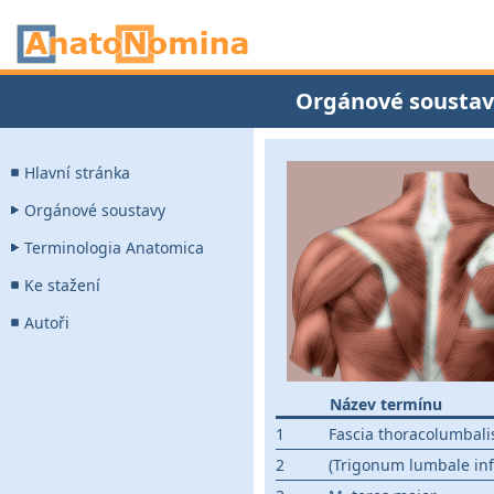
Orgánové soustav
Hlavní stránka
Orgánové soustavy
Terminologia Anatomica
Ke stažení
Autoři
Název termínu
1
Fascia thoracolumbali
2
(Trigonum lumbale infer