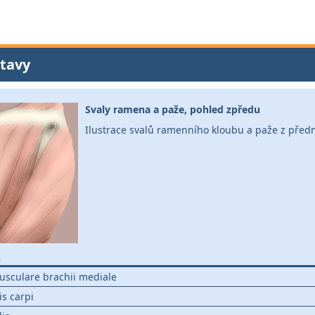
tavy
Svaly ramena a paže, pohled zpředu
Ilustrace svalů ramenního kloubu a paže z před
u
sculare brachii mediale
is carpi