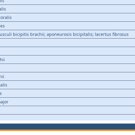
is
lis
toralis
res
culi bicipitis brachii; aponeurosis bicipitalis; lacertus fibrosus
hii
hii
alis
s
major