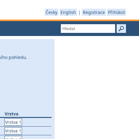
Česky
English
|
Registrace
Přihlásit
ního pohledu.
Vrstva
Vrstva 1
Vrstva 1