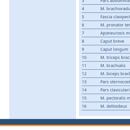
3
Pars abdominal
4
M. brachioradia
5
Fascia clavipec
6
M. pronator te
7
Aponeurosis mus
8
Caput breve
9
Caput longum
10
M. triceps brac
11
M. brachialis
12
M. biceps brac
13
Pars sternocost
14
Pars claviculari
15
M. pectoralis 
16
M. deltoideus