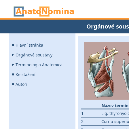
Orgánové sous
Hlavní stránka
Orgánové soustavy
Terminologia Anatomica
Ke stažení
Autoři
Název termín
1
Lig. thyrohy
2
Cornu superi