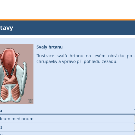
tavy
Svaly hrtanu
Ilustrace svalů hrtanu na levém obrázku po o
chrupavky a vpravo při pohledu zezadu.
u
oideum medianum
us