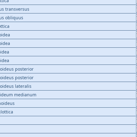
ttica
us transversus
us obliquus
ttica
oidea
oidea
oidea
oidea
noideus posterior
noideus posterior
oideus lateralis
yroideum medianum
noideus
lottica