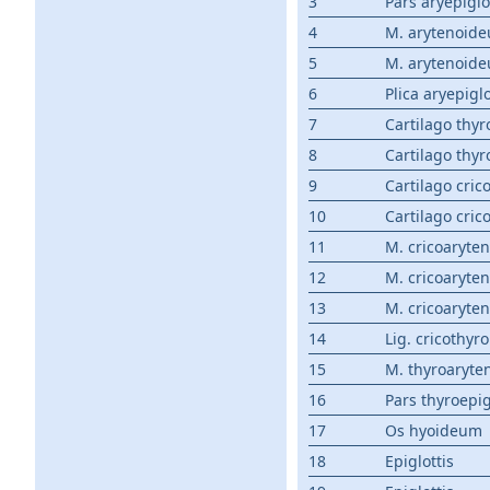
3
Pars aryepiglo
4
M. arytenoide
5
M. arytenoide
6
Plica aryepiglo
7
Cartilago thyr
8
Cartilago thyr
9
Cartilago cric
10
Cartilago cric
11
M. cricoaryte
12
M. cricoaryte
13
M. cricoaryten
14
Lig. cricoth
15
M. thyroaryte
16
Pars thyroepig
17
Os hyoideum
18
Epiglottis