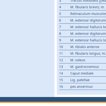
3
Tractus iliotibialis [[Ma
4
M. fibularis brevis; m
5
Retinaculum musculor
6
M. extensor digitorum
7
M. extensor hallucis b
8
M. extensor digitorum
9
M. extensor hallucis l
10
M. tibialis anterior
11
M. fibularis longus; 
12
M. soleus
13
M. gastrocnemius
14
Caput mediale
15
Lig. patellae
16
pes anserinus