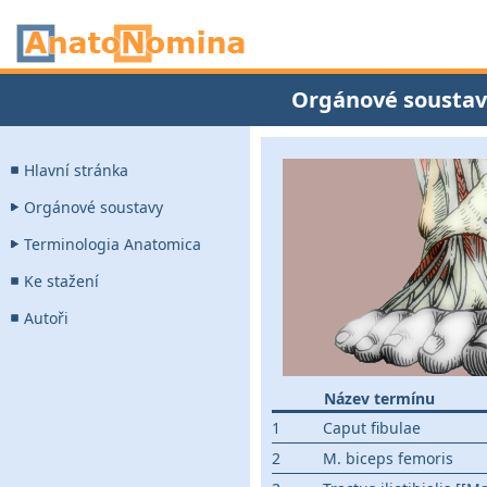
Orgánové soustav
Hlavní stránka
Orgánové soustavy
Terminologia Anatomica
Ke stažení
Autoři
Název termínu
1
Caput fibulae
2
M. biceps femoris