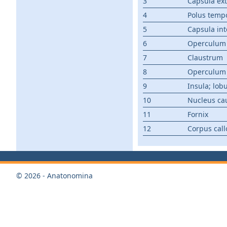
3
Capsula ex
4
Polus tempo
5
Capsula in
6
Operculum 
7
Claustrum
8
Operculum
9
Insula; lobu
10
Nucleus ca
11
Fornix
12
Corpus cal
© 2026 - Anatonomina