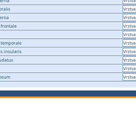
terna
Vrstva
ralis
Vrstva
terna
Vrstva
frontale
Vrstva
Vrstva
 temporale
Vrstva
s insularis
Vrstva
udatus
Vrstva
Vrstva
losum
Vrstva