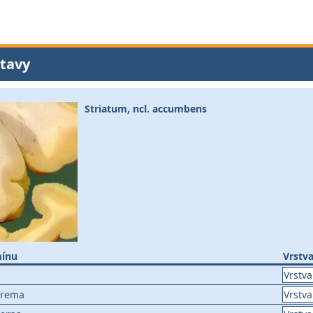
tavy
Striatum, ncl. accumbens
mínu
Vrstv
Vrstva
trema
Vrstva