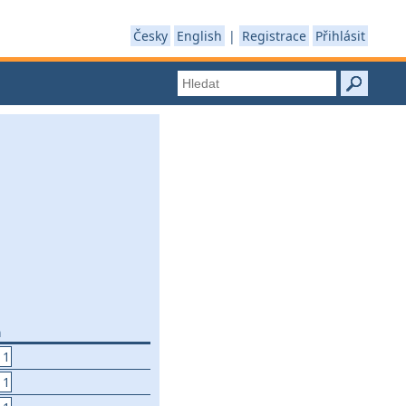
Česky
English
|
Registrace
Přihlásit
a
 1
 1