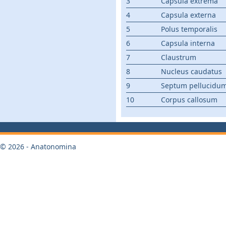
3
Capsula extrema
4
Capsula externa
5
Polus temporalis
6
Capsula interna
7
Claustrum
8
Nucleus caudatus
9
Septum pellucidu
10
Corpus callosum
© 2026 - Anatonomina