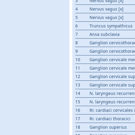
3
Nervus vagus [x]
4
Nervus vagus [x]
5
Nervus vagus [x]
6
Truncus sympathicus
7
Ansa subclavia
8
Ganglion cervicothora
9
Ganglion cervicothora
10
Ganglion cervicale m
11
Ganglion cervicale m
12
Ganglion cervicale su
13
Ganglion cervicale su
14
N. laryngeus recurren
15
N. laryngeus recurren
16
Rr. cardiaci cervicales 
17
Rr. cardiaci thoracici
18
Ganglion superius