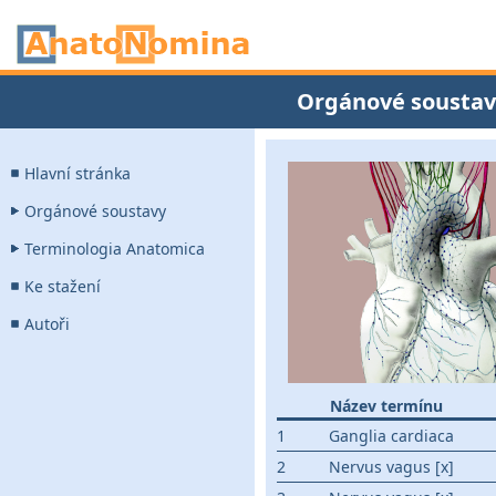
Orgánové soustav
Hlavní stránka
Orgánové soustavy
Terminologia Anatomica
Ke stažení
Autoři
Název termínu
1
Ganglia cardiaca
2
Nervus vagus [x]