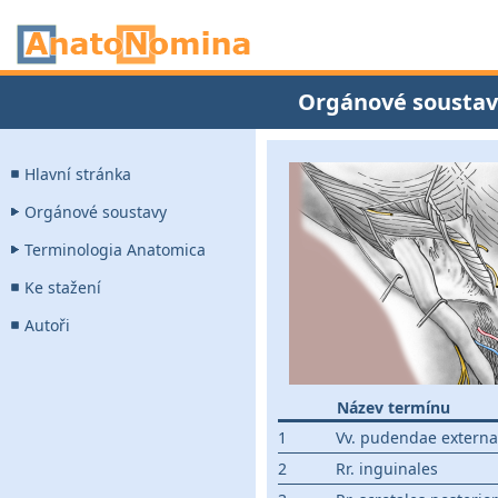
Orgánové soustav
Hlavní stránka
Orgánové soustavy
Terminologia Anatomica
Ke stažení
Autoři
Název termínu
1
Vv. pudendae extern
2
Rr. inguinales