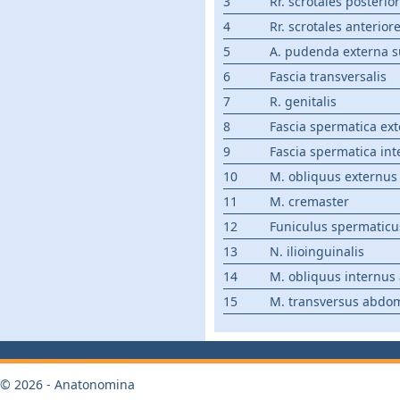
3
Rr. scrotales posterio
4
Rr. scrotales anterior
5
A. pudenda externa su
6
Fascia transversalis
7
R. genitalis
8
Fascia spermatica ex
9
Fascia spermatica int
10
M. obliquus externus
11
M. cremaster
12
Funiculus spermaticu
13
N. ilioinguinalis
14
M. obliquus internus
15
M. transversus abdom
© 2026 - Anatonomina