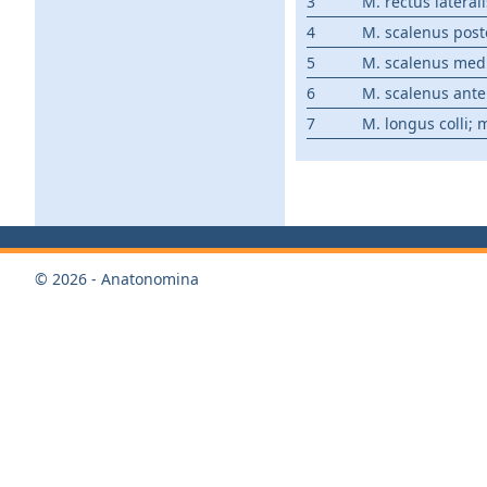
3
M. rectus laterali
4
M. scalenus post
5
M. scalenus med
6
M. scalenus ante
7
M. longus colli; 
© 2026 - Anatonomina