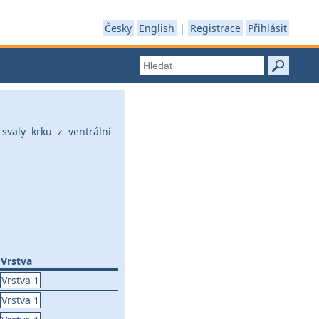
Česky
English
|
Registrace
Přihlásit
svaly krku z ventrální
Vrstva
Vrstva 1
Vrstva 1