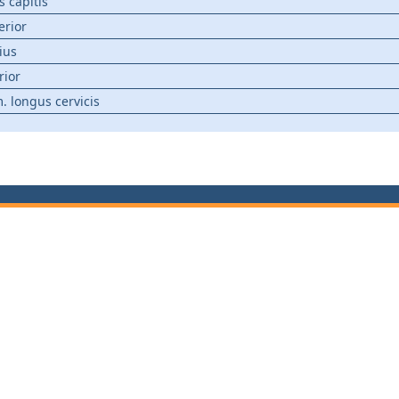
s capitis
erior
ius
rior
m. longus cervicis