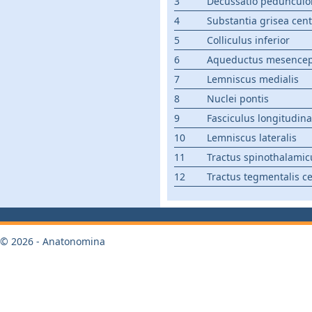
3
Decussatio pedunculo
4
Substantia grisea cent
5
Colliculus inferior
6
Aqueductus mesencepha
7
Lemniscus medialis
8
Nuclei pontis
9
Fasciculus longitudina
10
Lemniscus lateralis
11
Tractus spinothalamicu
12
Tractus tegmentalis ce
© 2026 - Anatonomina